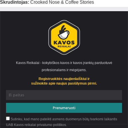
Skrudintojas:
Crooked Nose & Coffee Stories
Kavos Reikalai - kokybiškos kavos ir kavos įrankių parduotuvė
profesionalams ir mėgėjams.
Registruokitės naujienlaiškiui ir
sužinokite apie naujus pasiūlymus pirmi.
Sutinku, kad mano pateikti asmens duomenys būtų tvarkomi laikantis
UAB Kavos reikalai privatumo
politikos
.