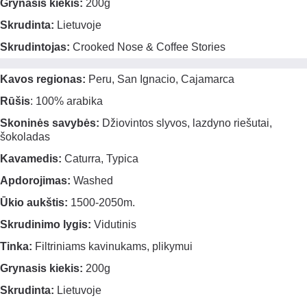
Grynasis kiekis:
200g
Skrudinta:
Lietuvoje
Skrudintojas:
Crooked Nose & Coffee Stories
Kavos regionas:
Peru, San Ignacio, Cajamarca
Rūšis
: 100% arabika
Skoninės savybės:
Džiovintos slyvos, lazdyno riešutai,
šokoladas
Kavamedis:
Caturra, Typica
Apdorojimas:
Washed
Ūkio aukštis:
1500-2050m.
Skrudinimo lygis:
Vidutinis
Tinka:
Filtriniams kavinukams, plikymui
Grynasis kiekis:
200g
Skrudinta:
Lietuvoje