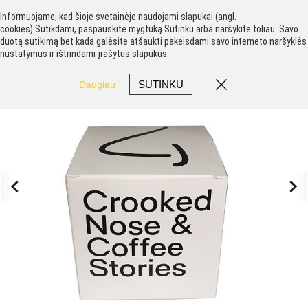
Informuojame, kad šioje svetainėje naudojami slapukai (angl.
cookies).Sutikdami, paspauskite mygtuką Sutinku arba naršykite toliau. Savo
duotą sutikimą bet kada galėsite atšaukti pakeisdami savo interneto naršyklės
nustatymus ir ištrindami įrašytus slapukus.
SUTINKU
Daugiau