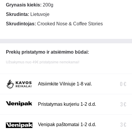
Grynasis kiekis:
200g
Skrudinta:
Lietuvoje
Skrudintojas:
Crooked Nose & Coffee Stories
Prekių pristatymo ir atsiėmimo būdai:
Užsakymus nuo 49€ pristatysime nemokamai!
0 €
Atsiimkite Vilniuje 1-8 val.
3 €
Pristatymas kurjeriu 1-2 d.d.
3 €
Venipak paštomatai 1-2 d.d.