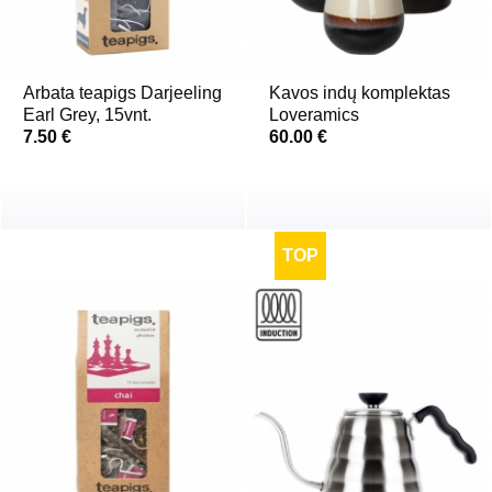
Arbata teapigs Darjeeling
Kavos indų komplektas
Earl Grey, 15vnt.
Loveramics
7.50 €
60.00 €
TOP