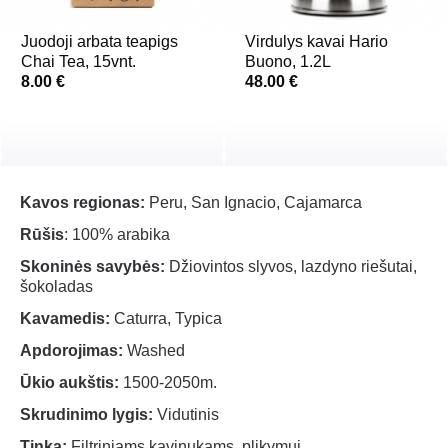
Juodoji arbata teapigs
Virdulys kavai Hario
Chai Tea, 15vnt.
Buono, 1.2L
8.00 €
48.00 €
Kavos regionas:
Peru, San Ignacio, Cajamarca
Rūšis
: 100% arabika
Skoninės savybės:
Džiovintos slyvos, lazdyno riešutai,
šokoladas
Kavamedis:
Caturra, Typica
Apdorojimas:
Washed
Ūkio aukštis:
1500-2050m.
Skrudinimo lygis:
Vidutinis
Tinka:
Filtriniams kavinukams, plikymui