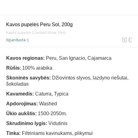
Kavos pupelės Peru Sol, 200g
Kavos pupelės Crooked Nose: Peru
10 €
Išparduota :(
Kavos regionas:
Peru, San Ignacio, Cajamarca
Rūšis
: 100% arabika
Skoninės savybės:
Džiovintos slyvos, lazdyno riešutai,
šokoladas
Kavamedis:
Caturra, Typica
Apdorojimas:
Washed
Ūkio aukštis:
1500-2050m.
Skrudinimo lygis:
Vidutinis
Tinka:
Filtriniams kavinukams, plikymui