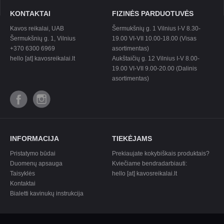
KONTAKTAI
FIZINĖS PARDUOTUVĖS
Kavos reikalai, UAB
Šermukšnių g. 1 Vilnius I-V 8.30-
Šermukšnių g. 1, Vilnius
19.00 VI-VII 10.00-18.00 (Visas
+370 6300 6969
asortimentas)
hello [at] kavosreikalai.lt
Aukštaičių g. 12 Vilnius I-V 8.00-
19.00 VI-VII 9.00-20.00 (Dalinis
asortimentas)
INFORMACIJA
TIEKĖJAMS
Pristatymo būdai
Prekiaujate kokybiškais produktais?
Duomenų apsauga
Kviečiame bendradarbiauti:
Taisyklės
hello [at] kavosreikalai.lt
Kontaktai
Bialetti kavinukų instrukcija