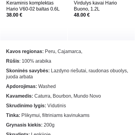
Keraminis komplektas
Virdulys kavai Hario
Hario V60-02 baltas 0.6L
Buono, 1.2L
38.00 €
48.00 €
Kavos regionas:
Peru, Cajamarca,
Rūšis
: 100% arabika
Skoninės savybės:
Lazdyno riešutai, raudonas obuolys,
juoda arbata
Apdorojimas:
Washed
Kavamedis:
Caturra, Bourbon, Mundo Novo
Skrudinimo lygis:
Vidutinis
Tinka:
Plikymui, filtriniams kavinukams
Grynasis kiekis:
200g
Skrudinta:
Lenkijoje