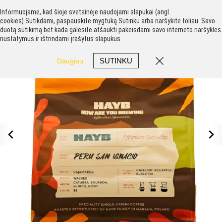
Informuojame, kad šioje svetainėje naudojami slapukai (angl.
cookies).Sutikdami, paspauskite mygtuką Sutinku arba naršykite toliau. Savo
duotą sutikimą bet kada galėsite atšaukti pakeisdami savo interneto naršyklės
nustatymus ir ištrindami įrašytus slapukus.
SUTINKU
Daugiau