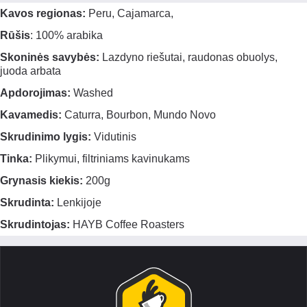
Kavos regionas:
Peru, Cajamarca,
Rūšis
: 100% arabika
Skoninės savybės:
Lazdyno riešutai, raudonas obuolys,
juoda arbata
Apdorojimas:
Washed
Kavamedis:
Caturra, Bourbon, Mundo Novo
Skrudinimo lygis:
Vidutinis
Tinka:
Plikymui, filtriniams kavinukams
Grynasis kiekis:
200g
Skrudinta:
Lenkijoje
Skrudintojas:
HAYB Coffee Roasters