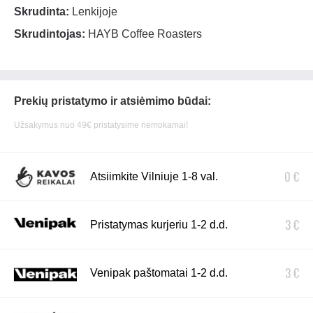
Skrudinta:
Lenkijoje
Skrudintojas:
HAYB Coffee Roasters
Prekių pristatymo ir atsiėmimo būdai:
Užsakymus nuo 49€ pristatysime nemokamai!
0 €
Atsiimkite Vilniuje 1-8 val.
3 €
Pristatymas kurjeriu 1-2 d.d.
3 €
Venipak paštomatai 1-2 d.d.