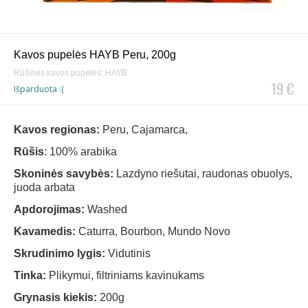
Kavos pupelės HAYB Peru, 200g
Rūšinės kavos pupelės: HAYB
19 €
Išparduota :(
Kavos regionas:
Peru, Cajamarca,
Rūšis
: 100% arabika
Skoninės savybės:
Lazdyno riešutai, raudonas obuolys,
juoda arbata
Apdorojimas:
Washed
Kavamedis:
Caturra, Bourbon, Mundo Novo
Skrudinimo lygis:
Vidutinis
Tinka:
Plikymui, filtriniams kavinukams
Grynasis kiekis:
200g