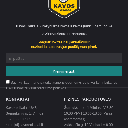
Kavos Reikalai - kokybiškos kavos ir kavos įrankių parduotuvė
profesionalams ir mėgėjams.
Registruokitės naujienlaiškiui ir
sužinokite apie naujus pasiūlymus pirmi.
Sutinku, kad mano pateikti asmens duomenys būtų tvarkomi laikantis
UAB Kavos reikalai privatumo
politikos
.
KONTAKTAI
FIZINĖS PARDUOTUVĖS
Kavos reikalai, UAB
Šermukšnių g. 1 Vilnius I-V 8.30-
Šermukšnių g. 1, Vilnius
19.00 VI-VII 10.00-18.00 (Visas
+370 6300 6969
asortimentas)
hello [at] kavosreikalai.lt
Aukštaičių g. 12 Vilnius I-V 8.00-