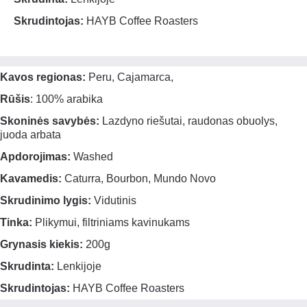
Skrudintojas:
HAYB Coffee Roasters
Kavos regionas:
Peru, Cajamarca,
Rūšis
: 100% arabika
Skoninės savybės:
Lazdyno riešutai, raudonas obuolys,
juoda arbata
Apdorojimas:
Washed
Kavamedis:
Caturra, Bourbon, Mundo Novo
Skrudinimo lygis:
Vidutinis
Tinka:
Plikymui, filtriniams kavinukams
Grynasis kiekis:
200g
Skrudinta:
Lenkijoje
Skrudintojas:
HAYB Coffee Roasters