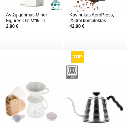
Avižų gėrimas Minor
Kavinukas AeroPress,
Figures Oat M*lk, 1L
250ml komplektas
2.90 €
42.00 €
TOP