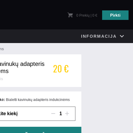
Pirkti
0
Prekių | 0 €
INFORMACIJA
ėms
kavinukų adapteris
20 €
ėms
is
kė:
Bialetti kavinukų adapteris indukcinėms
ite kiekį
1