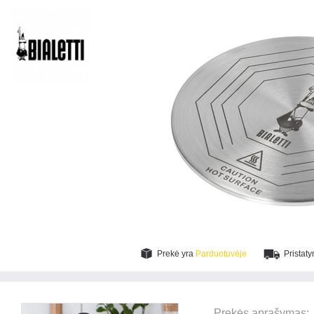
Prekė yra
Parduotuvėje
Pristat
Prekės aprašymas: