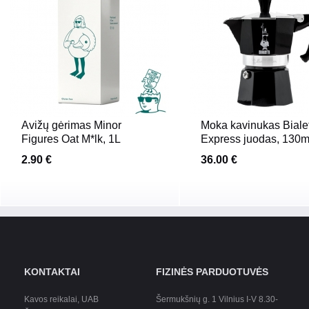
Avižų gėrimas Minor
Moka kavinukas Bialet
Figures Oat M*lk, 1L
Express juodas, 130m
2.90 €
36.00 €
KONTAKTAI
FIZINĖS PARDUOTUVĖS
Kavos reikalai, UAB
Šermukšnių g. 1 Vilnius I-V 8.30-