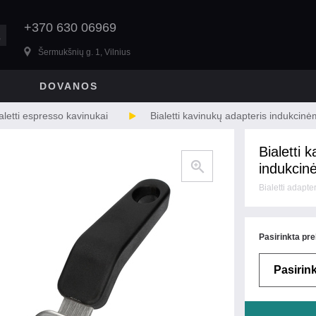
+370 630 06969
Šermukšnių g. 1, Vilnius
DOVANOS
aletti espresso kavinukai
Bialetti kavinukų adapteris indukcin
Bialetti 
indukcin
Bialetti adapter
Pasirinkta pre
Pasirink