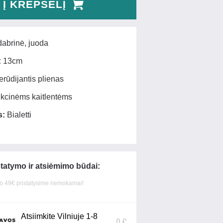
Į KREPŠELĮ
abrinė, juoda
:
13cm
rūdijantis plienas
kcinėms kaitlentėms
s:
Bialetti
statymo ir atsiėmimo būdai:
 49€ pristatysime nemokamai!
Atsiimkite Vilniuje 1-8
0 €