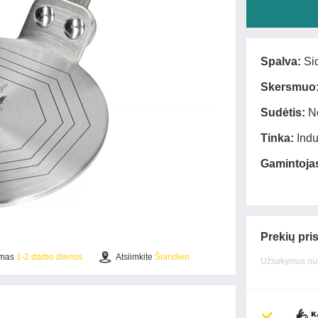
Spalva:
Sid
Skersmuo
Sudėtis:
Ne
Tinka:
Indu
Gamintoja
Prekių pri
ymas
1-2 darbo dienos
Atsiimkite
Šiandien
Užsakymus nuo