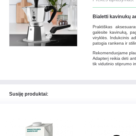
Bialetti kavinukų 
Praktiškas aksesuara
galėsite kavinuką, pa
viryklės. Indukcinis 
patogia rankena ir stili
Rekomenduojame plauti
Adapterį reikia dėti a
tik vidutinio stiprumo i
Susiję produktai: