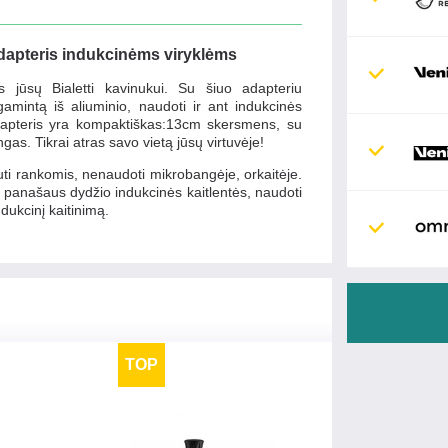
adapteris indukcinėms viryklėms
s jūsų Bialetti kavinukui. Su šiuo adapteriu
gamintą iš aliuminio, naudoti ir ant indukcinės
adapteris yra kompaktiškas:13cm skersmens, su
ngas. Tikrai atras savo vietą jūsų virtuvėje!
 rankomis, nenaudoti mikrobangėje, orkaitėje.
nt panašaus dydžio indukcinės kaitlentės, naudoti
ndukcinį kaitinimą.
TOP