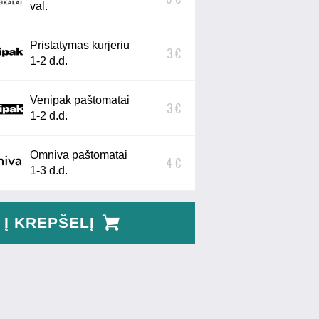
val.
Pristatymas kurjeriu
3 €
1-2 d.d.
Venipak paštomatai
3 €
1-2 d.d.
Omniva paštomatai
4 €
1-3 d.d.
Į KREPŠELĮ