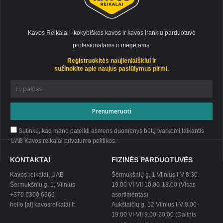
Kavos Reikalai - kokybiškos kavos ir kavos įrankių parduotuvė
profesionalams ir mėgėjams.
Registruokitės naujienlaiškiui ir
sužinokite apie naujus pasiūlymus pirmi.
Sutinku, kad mano pateikti asmens duomenys būtų tvarkomi laikantis
UAB Kavos reikalai privatumo
politikos
.
KONTAKTAI
FIZINĖS PARDUOTUVĖS
Kavos reikalai, UAB
Šermukšnių g. 1 Vilnius I-V 8.30-
Šermukšnių g. 1, Vilnius
19.00 VI-VII 10.00-18.00 (Visas
+370 6300 6969
asortimentas)
hello [at] kavosreikalai.lt
Aukštaičių g. 12 Vilnius I-V 8.00-
19.00 VI-VII 9.00-20.00 (Dalinis