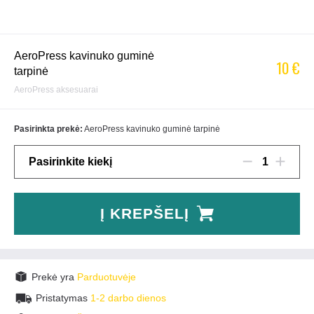
AeroPress kavinuko guminė
10 €
tarpinė
AeroPress aksesuarai
Pasirinkta prekė:
AeroPress kavinuko guminė tarpinė
Pasirinkite kiekį
1
Į KREPŠELĮ
Prekė yra
Parduotuvėje
Pristatymas
1-2 darbo dienos