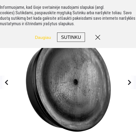
Informuojame, kad šioje svetainėje naudojami slapukai (angl.
cookies).Sutikdami, paspauskite mygtuką Sutinku arba naršykite toliau. Savo
duotą sutikimą bet kada galėsite atšaukti pakeisdami savo interneto naršyklės
nustatymus ir ištrindami įrašytus slapukus.
SUTINKU
Daugiau