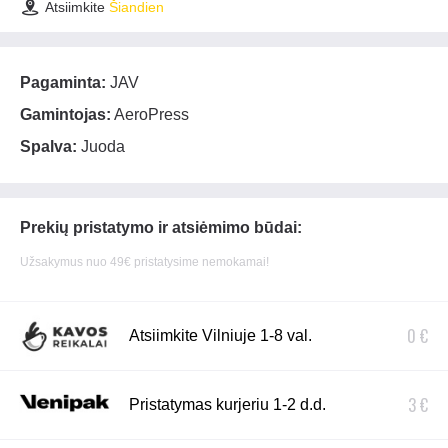
Atsiimkite
Šiandien
Pagaminta:
JAV
Gamintojas:
AeroPress
Spalva:
Juoda
Prekių pristatymo ir atsiėmimo būdai:
Užsakymus nuo 49€ pristatysime nemokamai!
0 €
Atsiimkite Vilniuje 1-8 val.
3 €
Pristatymas kurjeriu 1-2 d.d.