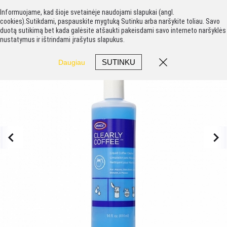
Informuojame, kad šioje svetainėje naudojami slapukai (angl.
cookies).Sutikdami, paspauskite mygtuką Sutinku arba naršykite toliau. Savo
duotą sutikimą bet kada galėsite atšaukti pakeisdami savo interneto naršyklės
nustatymus ir ištrindami įrašytus slapukus.
SUTINKU
Daugiau