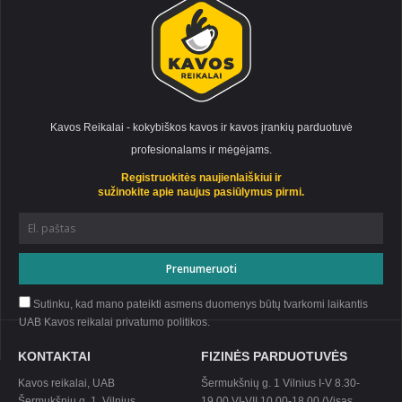
Kavos Reikalai - kokybiškos kavos ir kavos įrankių parduotuvė
profesionalams ir mėgėjams.
Registruokitės naujienlaiškiui ir
sužinokite apie naujus pasiūlymus pirmi.
Sutinku, kad mano pateikti asmens duomenys būtų tvarkomi laikantis
UAB Kavos reikalai privatumo
politikos
.
KONTAKTAI
FIZINĖS PARDUOTUVĖS
Kavos reikalai, UAB
Šermukšnių g. 1 Vilnius I-V 8.30-
Šermukšnių g. 1, Vilnius
19.00 VI-VII 10.00-18.00 (Visas