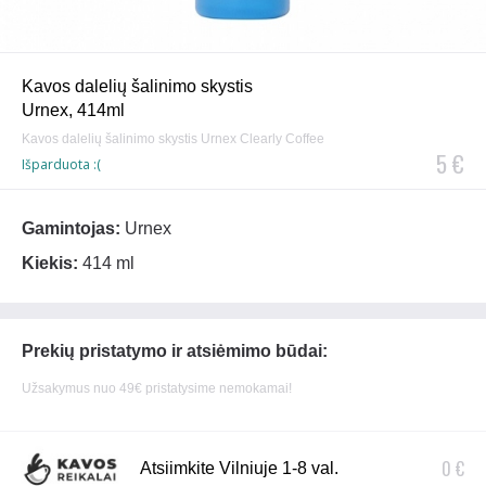
Kavos dalelių šalinimo skystis
Urnex, 414ml
Kavos dalelių šalinimo skystis Urnex Clearly Coffee
5 €
Išparduota :(
Gamintojas:
Urnex
Kiekis:
414 ml
Prekių pristatymo ir atsiėmimo būdai:
Užsakymus nuo 49€ pristatysime nemokamai!
0 €
Atsiimkite Vilniuje 1-8 val.