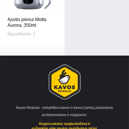
Ąsotis pienui Motta
Aurora, 350ml
Išparduota :(
Kavos Reikalai - kokybiškos kavos ir kavos įrankių parduotuvė
profesionalams ir mėgėjams.
Registruokitės naujienlaiškiui ir
sužinokite apie naujus pasiūlymus pirmi.