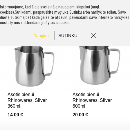
Informuojame, kad šioje svetainėje naudojami slapukai (angl.
cookies).Sutikdami, paspauskite mygtuką Sutinku arba naršykite toliau. Savo
duotą sutikimą bet kada galėsite atšaukti pakeisdami savo interneto naršyklės
nustatymus ir ištrindami įrašytus slapukus.
SUTINKU
Daugiau
Ąsotis pienui
Ąsotis pienui
Rhinowares, Silver
Rhinowares, Silver
360ml
600ml
14.00 €
20.00 €