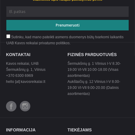
Sutinku, kad mano pateikti asmens duomenys būtų tvarkomi laikantis
UAB Kavos reikalai privatumo
politikos
.
KONTAKTAI
FIZINĖS PARDUOTUVĖS
Kavos reikalai, UAB
Šermukšnių g. 1 Vilnius I-V 8.30-
Šermukšnių g. 1, Vilnius
19.00 VI-VII 10.00-18.00 (Visas
+370 6300 6969
asortimentas)
hello [at] kavosreikalai.lt
Aukštaičių g. 12 Vilnius I-V 8.00-
19.00 VI-VII 9.00-20.00 (Dalinis
asortimentas)
INFORMACIJA
TIEKĖJAMS