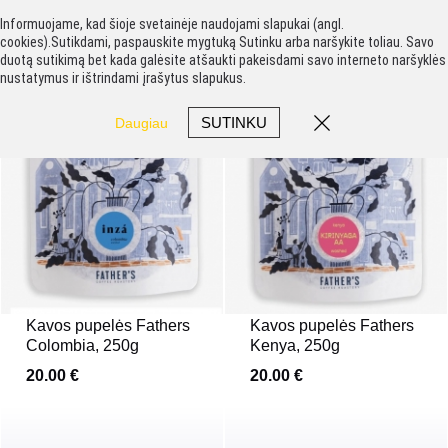
Informuojame, kad šioje svetainėje naudojami slapukai (angl.
cookies).Sutikdami, paspauskite mygtuką Sutinku arba naršykite toliau. Savo
duotą sutikimą bet kada galėsite atšaukti pakeisdami savo interneto naršyklės
nustatymus ir ištrindami įrašytus slapukus.
SUTINKU
Daugiau
Kavos pupelės Fathers
Kavos pupelės Fathers
Colombia, 250g
Kenya, 250g
20.00 €
20.00 €