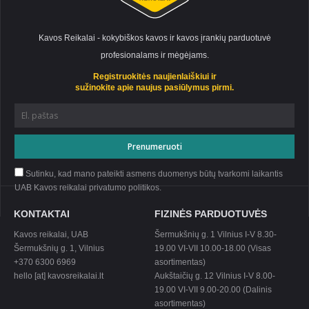
Kavos Reikalai - kokybiškos kavos ir kavos įrankių parduotuvė
profesionalams ir mėgėjams.
Registruokitės naujienlaiškiui ir
sužinokite apie naujus pasiūlymus pirmi.
Sutinku, kad mano pateikti asmens duomenys būtų tvarkomi laikantis
UAB Kavos reikalai privatumo
politikos
.
KONTAKTAI
FIZINĖS PARDUOTUVĖS
Kavos reikalai, UAB
Šermukšnių g. 1 Vilnius I-V 8.30-
Šermukšnių g. 1, Vilnius
19.00 VI-VII 10.00-18.00 (Visas
+370 6300 6969
asortimentas)
hello [at] kavosreikalai.lt
Aukštaičių g. 12 Vilnius I-V 8.00-
19.00 VI-VII 9.00-20.00 (Dalinis
asortimentas)