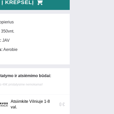
Į KREPŠELĮ
pierius
350vnt.
:
JAV
s:
Aerobie
statymo ir atsiėmimo būdai:
 49€ pristatysime nemokamai!
Atsiimkite Vilniuje 1-8
0 €
val.