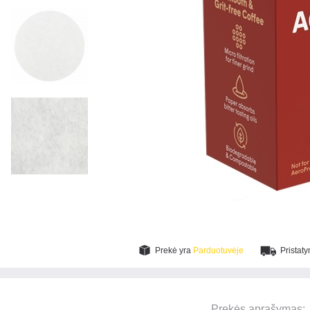
Prekė yra
Parduotuvėje
Pristat
Prekės aprašymas: