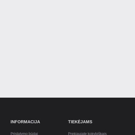
INFORMACIJA
TIEKĖJAMS
Pristatymo būdai
Prekiaujate kokybiškais