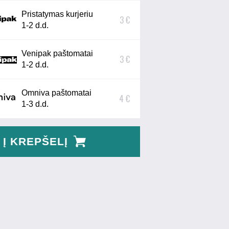
Pristatymas kurjeriu
3 €
1-2 d.d.
Venipak paštomatai
3 €
1-2 d.d.
Omniva paštomatai
4 €
1-3 d.d.
Į KREPŠELĮ