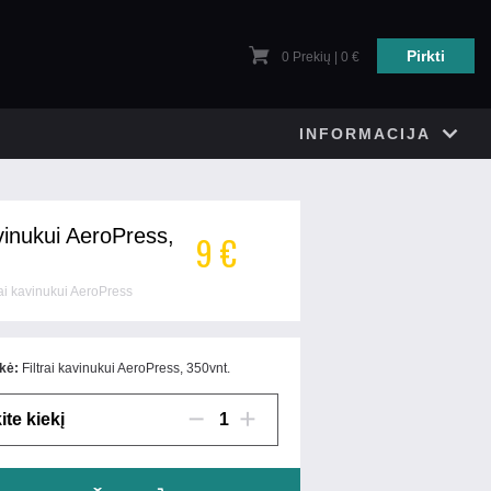
Pirkti
0
Prekių | 0 €
INFORMACIJA
avinukui AeroPress,
9 €
trai kavinukui AeroPress
kė:
Filtrai kavinukui AeroPress, 350vnt.
ite kiekį
1