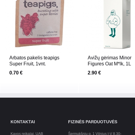
Arbatos pakelis teapigs
Avižų gėrimas Minor
Super Fruit, 1vnt.
Figures Oat M*lk, 1L
0.70 €
2.90 €
KONTAKTAI
FIZINĖS PARDUOTUVĖS
Kavos reikalai, UAB
Šermukšnių g. 1 Vilnius I-V 8.30-