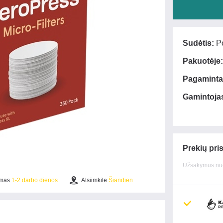
Sudėtis:
Po
Pakuotėje:
Pagaminta
Gamintoja
Prekių pri
Užsakymus nuo
ymas
1-2 darbo dienos
Atsiimkite
Šiandien