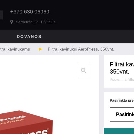
+370 630 06969
Šermukšnių g. 1, Vilnius
DOVANOS
ltrai kavinukams
Filtrai kavinukui AeroPress, 350vnt.
Filtrai k
350vnt.
Popieriniai fil
Pasirinkta pre
Pasirink