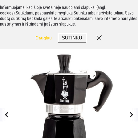
Informuojame, kad šioje svetainėje naudojami slapukai (angl.
cookies).Sutikdami, paspauskite mygtuką Sutinku arba naršykite toliau. Savo
duotą sutikimą bet kada galėsite atšaukti pakeisdami savo interneto naršyklės
nustatymus ir ištrindami įrašytus slapukus.
SUTINKU
Daugiau