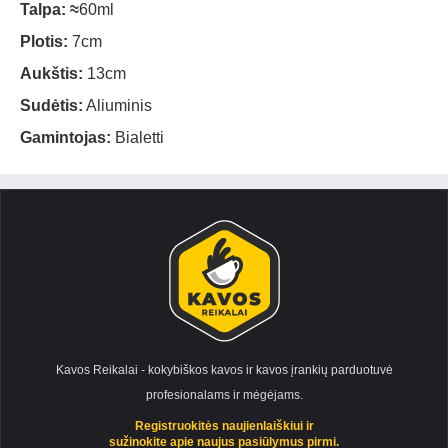
Talpa:
≈
60ml
Plotis:
7cm
Aukštis:
13cm
Sudėtis:
Aliuminis
Gamintojas:
Bialetti
Kavos Reikalai - kokybiškos kavos ir kavos įrankių parduotuvė
profesionalams ir mėgėjams.
Registruokitės naujienlaiškiui ir
sužinokite apie naujus pasiūlymus pirmi.