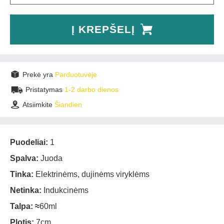
Į KREPŠELĮ
Prekė yra
Parduotuvėje
Pristatymas
1-2 darbo dienos
Atsiimkite
Šiandien
Puodeliai:
1
Spalva:
Juoda
Tinka:
Elektrinėms, dujinėms viryklėms
Netinka:
Indukcinėms
Talpa:
≈
60ml
Plotis:
7cm