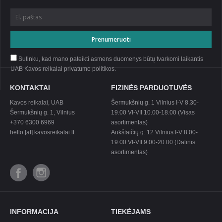
Sutinku, kad mano pateikti asmens duomenys būtų tvarkomi laikantis
UAB Kavos reikalai privatumo
politikos
.
KONTAKTAI
FIZINĖS PARDUOTUVĖS
Kavos reikalai, UAB
Šermukšnių g. 1 Vilnius I-V 8.30-
Šermukšnių g. 1, Vilnius
19.00 VI-VII 10.00-18.00 (Visas
+370 6300 6969
asortimentas)
hello [at] kavosreikalai.lt
Aukštaičių g. 12 Vilnius I-V 8.00-
19.00 VI-VII 9.00-20.00 (Dalinis
asortimentas)
INFORMACIJA
TIEKĖJAMS