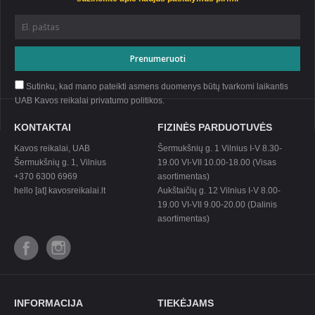
Sutinku, kad mano pateikti asmens duomenys būtų tvarkomi laikantis
UAB Kavos reikalai privatumo
politikos
.
KONTAKTAI
FIZINĖS PARDUOTUVĖS
Kavos reikalai, UAB
Šermukšnių g. 1 Vilnius I-V 8.30-
Šermukšnių g. 1, Vilnius
19.00 VI-VII 10.00-18.00 (Visas
+370 6300 6969
asortimentas)
hello [at] kavosreikalai.lt
Aukštaičių g. 12 Vilnius I-V 8.00-
19.00 VI-VII 9.00-20.00 (Dalinis
asortimentas)
INFORMACIJA
TIEKĖJAMS