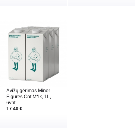
Avižų gėrimas Minor
Figures Oat M*lk, 1L,
6vnt.
17.40 €