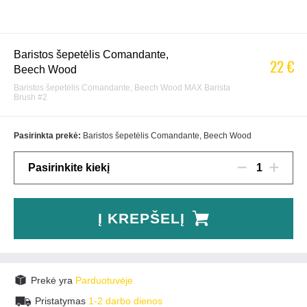
Baristos šepetėlis Comandante,
22 €
Beech Wood
Baristos šepetėlis Comandante, Beech Wood MAX Barista
Brush #2
Pasirinkta prekė:
Baristos šepetėlis Comandante, Beech Wood
Pasirinkite kiekį
1
Į KREPŠELĮ
Prekė yra
Parduotuvėje
Pristatymas
1-2 darbo dienos