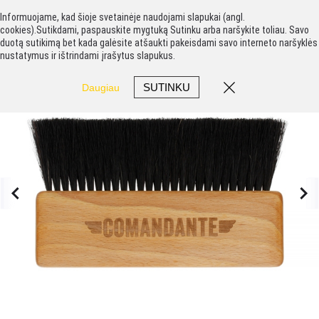
Informuojame, kad šioje svetainėje naudojami slapukai (angl.
cookies).Sutikdami, paspauskite mygtuką Sutinku arba naršykite toliau. Savo
duotą sutikimą bet kada galėsite atšaukti pakeisdami savo interneto naršyklės
nustatymus ir ištrindami įrašytus slapukus.
SUTINKU
Daugiau