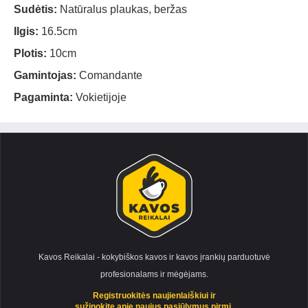
Sudėtis:
Natūralus plaukas, beržas
Ilgis:
16.5cm
Plotis:
10cm
Gamintojas:
Comandante
Pagaminta:
Vokietijoje
Kavos Reikalai - kokybiškos kavos ir kavos įrankių parduotuvė
profesionalams ir mėgėjams.
Registruokitės naujienlaiškiui ir
sužinokite apie naujus pasiūlymus pirmi.