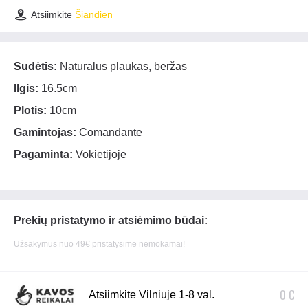
Atsiimkite
Šiandien
Sudėtis:
Natūralus plaukas, beržas
Ilgis:
16.5cm
Plotis:
10cm
Gamintojas:
Comandante
Pagaminta:
Vokietijoje
Prekių pristatymo ir atsiėmimo būdai:
Užsakymus nuo 49€ pristatysime nemokamai!
0 €
Atsiimkite Vilniuje 1-8 val.