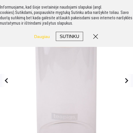
Informuojame, kad šioje svetainėje naudojami slapukai (angl.
cookies).Sutikdami, paspauskite mygtuką Sutinku arba naršykite toliau. Savo
duotą sutikimą bet kada galėsite atšaukti pakeisdami savo interneto naršyklės
nustatymus ir ištrindami įrašytus slapukus.
SUTINKU
Daugiau