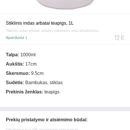
Stiklinis indas arbatai teapigs, 1L
Stiklinis indas arbatai: arbatos pakeliams arba arbatžolėms.
12 €
Išparduota :(
Talpa:
1000ml
Aukštis:
17cm
Skersmuo:
9.5cm
Sudėtis:
Bambukas, stiklas
Prekinis ženklas:
teapigs
Prekių pristatymo ir atsiėmimo būdai:
Užsakymus nuo 49€ pristatysime nemokamai!