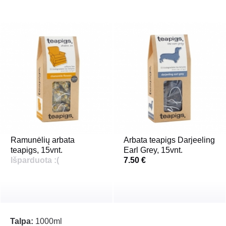
Ramunėlių arbata
Arbata teapigs Darjeeling
teapigs, 15vnt.
Earl Grey, 15vnt.
Išparduota :(
7.50 €
Talpa:
1000ml