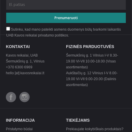
Sutinku, kad mano pateikti asmens duomenys būtų tvarkomi laikantis
UAB Kavos reikalai privatumo
politikos
.
KONTAKTAI
FIZINĖS PARDUOTUVĖS
Kavos reikalai, UAB
Šermukšnių g. 1 Vilnius I-V 8.30-
Šermukšnių g. 1, Vilnius
19.00 VI-VII 10.00-18.00 (Visas
+370 6300 6969
asortimentas)
hello [at] kavosreikalai.lt
Aukštaičių g. 12 Vilnius I-V 8.00-
19.00 VI-VII 9.00-20.00 (Dalinis
asortimentas)
INFORMACIJA
TIEKĖJAMS
Pristatymo būdai
Prekiaujate kokybiškais produktais?