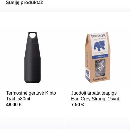
Susiję produktai:
Termosinė gertuvė Kinto
Juodoji arbata teapigs
Trail, 580ml
Earl Grey Strong, 15vnt.
48.00 €
7.50 €