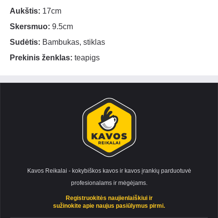
Aukštis:
17cm
Skersmuo:
9.5cm
Sudėtis:
Bambukas, stiklas
Prekinis ženklas:
teapigs
Kavos Reikalai - kokybiškos kavos ir kavos įrankių parduotuvė
profesionalams ir mėgėjams.
Registruokitės naujienlaiškiui ir
sužinokite apie naujus pasiūlymus pirmi.