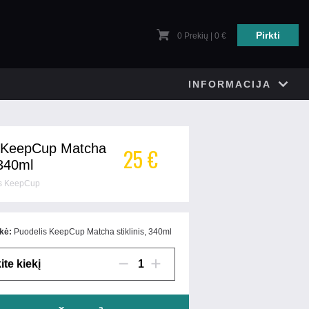
Pirkti
0
Prekių | 0 €
INFORMACIJA
s KeepCup Matcha
25 €
 340ml
is KeepCup
kė:
Puodelis KeepCup Matcha stiklinis, 340ml
ite kiekį
1