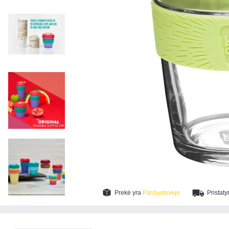
Prekė yra
Parduotuvėje
Pristat