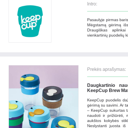
Intro:
Pasaulyje pirmas baris
Mėgstamą gėrimą išsi
Draugiškas aplinka
vienkartinių puodelių ki
Prekės aprašymas:
Daugkartinio naud
KeepCup Brew Mat
KeepCup puodelis daž
gėrimą su savimi. Ar ta
–
KeepCup sukurtas ta
naudoti ir prižiūrėti,
aukštos kokybės stik
Neslystanti juosta iš