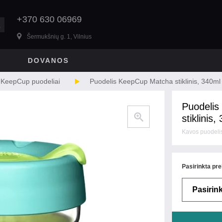
+370 630 06969
Šermukšnių g. 1, Vilnius
DOVANOS
KeepCup puodeliai
Puodelis KeepCup Matcha stiklinis, 340ml
Puodeli
stiklinis,
Kavos puodel
Pasirinkta pre
Pasirink