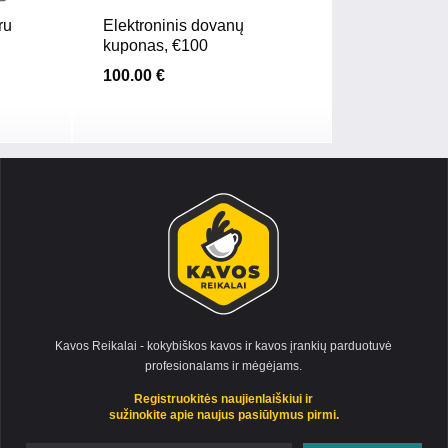
ru
Elektroninis dovanų
kuponas, €100
100.00 €
Kavos Reikalai - kokybiškos kavos ir kavos įrankių parduotuvė
profesionalams ir mėgėjams.
Registruokitės naujienlaiškiui ir
sužinokite apie naujus pasiūlymus pirmi.