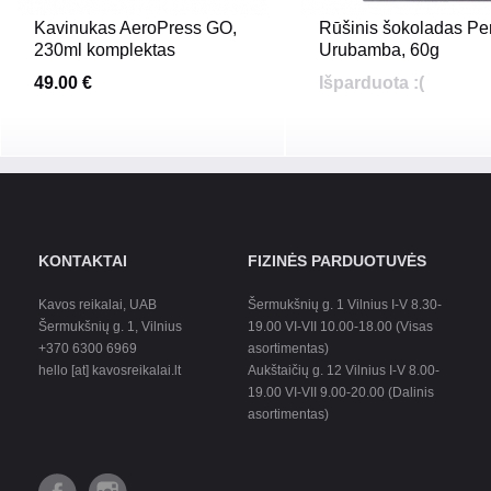
Kavinukas AeroPress GO,
Rūšinis šokoladas Pe
230ml komplektas
Urubamba, 60g
49.00 €
Išparduota :(
KONTAKTAI
FIZINĖS PARDUOTUVĖS
Kavos reikalai, UAB
Šermukšnių g. 1 Vilnius I-V 8.30-
Šermukšnių g. 1, Vilnius
19.00 VI-VII 10.00-18.00 (Visas
+370 6300 6969
asortimentas)
hello [at] kavosreikalai.lt
Aukštaičių g. 12 Vilnius I-V 8.00-
19.00 VI-VII 9.00-20.00 (Dalinis
asortimentas)