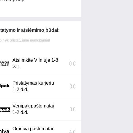
statymo ir atsiėmimo būdai:
 49€ pristatysime nemokamai!
Atsiimkite Vilniuje 1-8
0 €
val.
Pristatymas kurjeriu
3 €
1-2 d.d.
Venipak paštomatai
3 €
1-2 d.d.
Omniva paštomatai
4 €