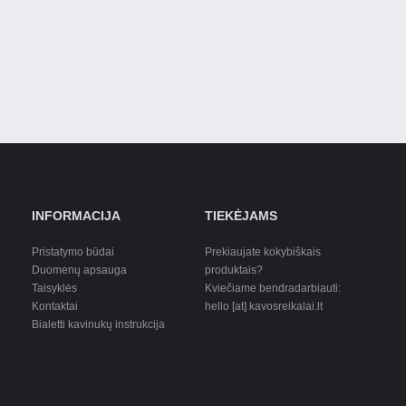
INFORMACIJA
TIEKĖJAMS
Pristatymo būdai
Prekiaujate kokybiškais
Duomenų apsauga
produktais?
Taisyklės
Kviečiame bendradarbiauti:
Kontaktai
hello [at] kavosreikalai.lt
Bialetti kavinukų instrukcija