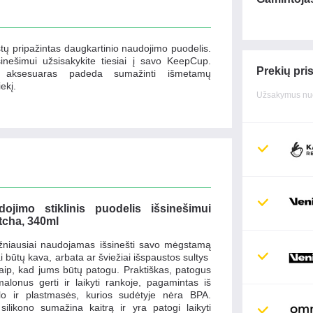
tų pripažintas daugkartinio naudojimo puodelis.
nešimui užsisakykite tiesiai į savo KeepCup.
Prekių pri
i aksesuaras padeda sumažinti išmetamų
ekį.
Užsakymus nuo
ojimo stiklinis puodelis išsinešimui
cha, 340ml
niausiai naudojamas išsinešti savo mėgstamą
i būtų kava, arbata ar šviežiai išspaustos sultys
ip, kad jums būtų patogu. Praktiškas, patogus
 malonus gerti ir laikyti rankoje, pagamintas iš
lo ir plastmasės, kurios sudėtyje nėra BPA.
 silikono sumažina kaitrą ir yra patogi laikyti