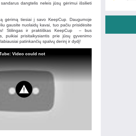
sandarus dangtelis neleis jūsų gėrimui išsilieti
mą gėrimą tiesiai į savo KeepCup. Daugumoje
iu gausite nuolaidų kavai, tuo pačiu prisidėsite
s! Stilingas ir praktiškas KeepCup
–
bus
, puikiai prisitaikysiantis prie jūsų gyvenimo
i labiausiai patinkančių spalvų derinį ir dydį!
Tube: Video could not