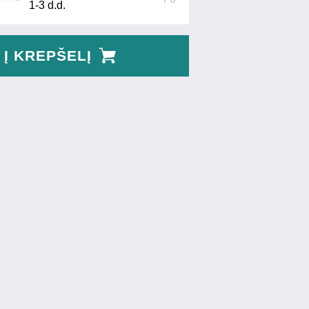
1-3 d.d.
Į KREPŠELĮ