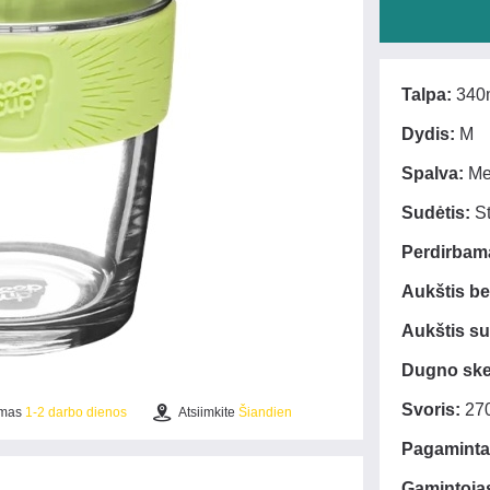
Talpa:
340
Dydis:
M
Spalva:
Mel
Sudėtis:
St
Perdirbam
Aukštis be
Aukštis su
Dugno sk
Svoris:
27
ymas
1-2 darbo dienos
Atsiimkite
Šiandien
Pagaminta
Gamintoja