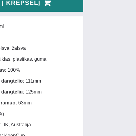
Į KREPŠELĮ
ml
sva, žalsva
iklas, plastikas, guma
as:
100%
 dangtelio:
111mm
 dangteliu:
125mm
ersmuo:
63mm
0g
:
JK, Australija
s:
KeepCup