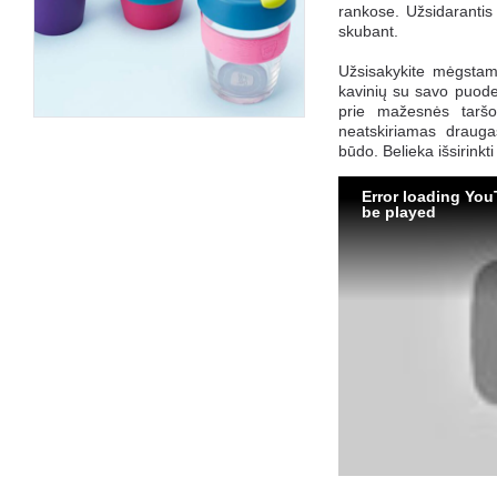
rankose. Užsidarantis 
skubant.
Užsisakykite mėgsta
kavinių su savo puodel
prie mažesnės taršo
neatskiriamas draugas
būdo. Belieka i
šsirinkt
Error loading You
be played