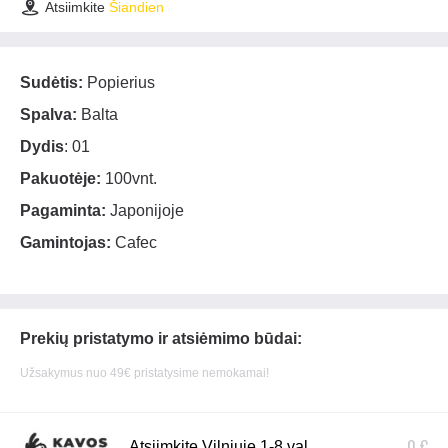
Atsiimkite
Šiandien
Sudėtis:
Popierius
Spalva:
Balta
Dydis
: 01
Pakuotėje:
100vnt.
Pagaminta:
Japonijoje
Gamintojas:
Cafec
Prekių pristatymo ir atsiėmimo būdai:
Užsakymus nuo 49€ pristatysime nemokamai!
0 €
Atsiimkite Vilniuje 1-8 val.