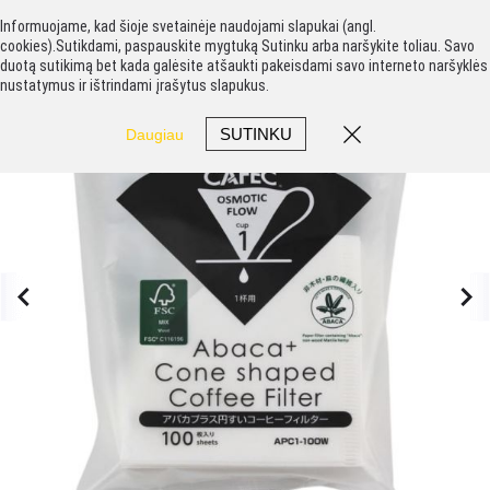
Informuojame, kad šioje svetainėje naudojami slapukai (angl.
cookies).Sutikdami, paspauskite mygtuką Sutinku arba naršykite toliau. Savo
duotą sutikimą bet kada galėsite atšaukti pakeisdami savo interneto naršyklės
nustatymus ir ištrindami įrašytus slapukus.
SUTINKU
Daugiau