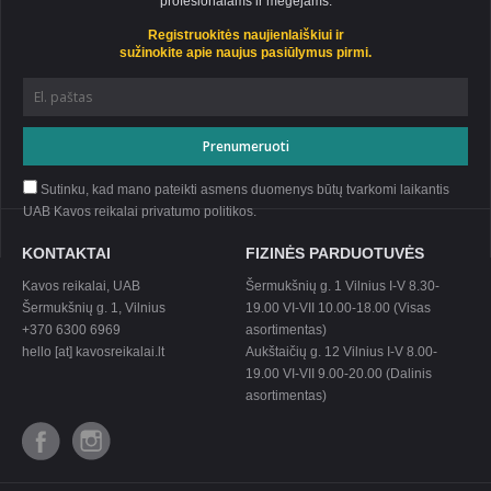
profesionalams ir mėgėjams.
Registruokitės naujienlaiškiui ir
sužinokite apie naujus pasiūlymus pirmi.
Sutinku, kad mano pateikti asmens duomenys būtų tvarkomi laikantis
UAB Kavos reikalai privatumo
politikos
.
KONTAKTAI
FIZINĖS PARDUOTUVĖS
Kavos reikalai, UAB
Šermukšnių g. 1 Vilnius I-V 8.30-
Šermukšnių g. 1, Vilnius
19.00 VI-VII 10.00-18.00 (Visas
+370 6300 6969
asortimentas)
hello [at] kavosreikalai.lt
Aukštaičių g. 12 Vilnius I-V 8.00-
19.00 VI-VII 9.00-20.00 (Dalinis
asortimentas)