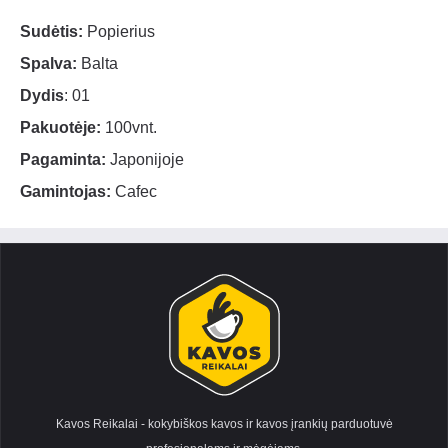
Sudėtis:
Popierius
Spalva:
Balta
Dydis
: 01
Pakuotėje:
100vnt.
Pagaminta:
Japonijoje
Gamintojas:
Cafec
Kavos Reikalai - kokybiškos kavos ir kavos įrankių parduotuvė