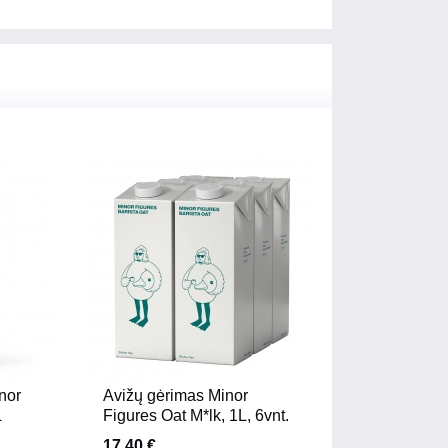
nor
Avižų gėrimas Minor
L
Figures Oat M*lk, 1L, 6vnt.
17.40 €