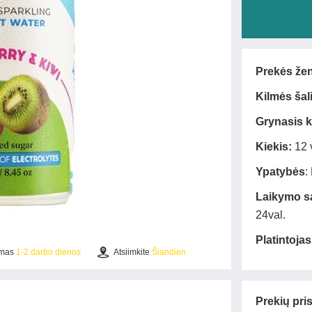
Prekės že
Kilmės šal
Grynasis k
Kiekis:
12 
Ypatybės
:
Laikymo są
24val.
Platintojas
ymas
1-2 darbo dienos
Atsiimkite
Šiandien
Prekių pri