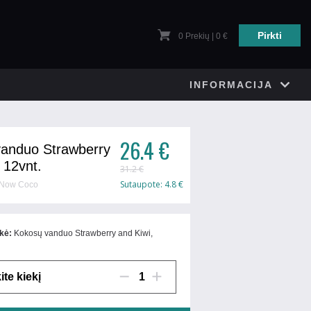
Pirkti
0
Prekių | 0 €
INFORMACIJA
26.4 €
anduo Strawberry
 12vnt.
31.2 €
Sutaupote: 4.8 €
. Now Coco
kė:
Kokosų vanduo Strawberry and Kiwi,
ite kiekį
1