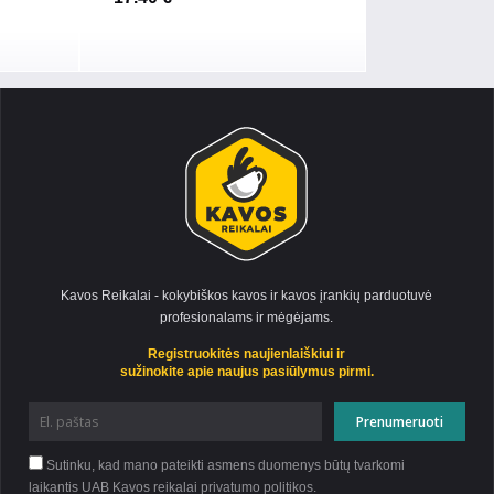
Kavos Reikalai - kokybiškos kavos ir kavos įrankių parduotuvė
profesionalams ir mėgėjams.
Registruokitės naujienlaiškiui ir
sužinokite apie naujus pasiūlymus pirmi.
Sutinku, kad mano pateikti asmens duomenys būtų tvarkomi
laikantis UAB Kavos reikalai privatumo
politikos
.