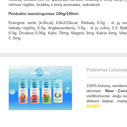
citrinos rūgštis, braškių ir kivių aromatas, sukralozė.
Produkto maistingumas 100g/100ml:
Energinė vertė (kJ/kcal) 63kJ/15kcal; Riebalų 0.0g - iš jų so
riebalų rūgščių 0.0g; Angliavandenių 3.8g - iš jų cukrų 3.3; Ba
0.0g; Druskos 0.06g; Kalio 78mg; Magnio 3mg; Kalcio 6mg; Vita
C 3mg.
Platinimas Lietuvoje
100% kokosų vanden
skoniais
Now Coc
viešbučiuose. Jeigu s
didesni kiekiai, mie
MUMIS.
Avižų pienas MINO
KAVOSREIKALAI.LT