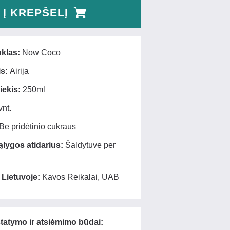
Į KREPŠELĮ
nklas:
Now Coco
is:
Airija
iekis:
250ml
vnt.
 Be pridėtinio cukraus
lygos atidarius:
Šaldytuve per
 Lietuvoje:
Kavos Reikalai, UAB
statymo ir atsiėmimo būdai: