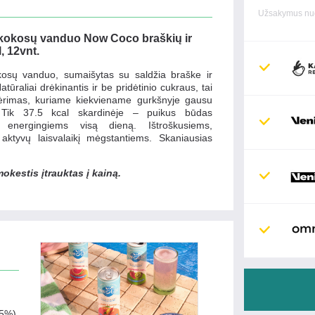
Užsakymus nuo
kokosų vanduo Now Coco braškių ir
, 12vnt.
osų vanduo, sumaišytas su saldžia braške ir
atūraliai drėkinantis ir be pridėtinio cukraus, tai
ėrimas, kuriame kiekviename gurkšnyje gausu
tų. Tik 37.5 kcal skardinėje – puikus būdas
kti energingiems visą dieną. Ištroškusiems,
 aktyvų laisvalaikį mėgstantiems. Skaniausias
okestis įtrauktas į kainą.
(5%),