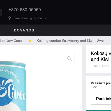
+370 630 06969
Šermukšnių g. 1, Vilnius
DOVANOS
duo Now Coco
Kokosų vanduo Strawberry and Kiwi, 12vnt.
Kokosų v
and Kiwi,
1 dėžė: 12vnt
Pasirinkta pre
12vnt.
Pasirink