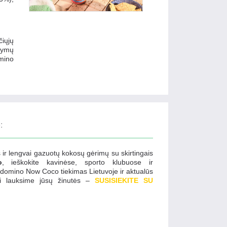
čiųjų
ltymų
mino
:
s
ir lengvai gazuotų kokosų gėrimų su skirtingais
o
, ieškokite kavinėse, sporto klubuose ir
udomino Now Coco tiekimas Lietuvoje
ir aktualūs
lai lauksime jūsų žinutės –
SUSISIEKITE SU
R FIGURES. Geriausia kaina internetu.