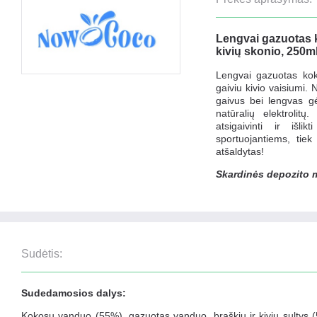
Lengvai gazuotas 
kivių skonio, 250ml
Lengvai gazuotas kok
gaiviu kivio vaisiumi. N
gaivus bei lengvas g
natūralių elektroli
atsigaivinti ir išli
sportuojantiems, tiek
atšaldytas!
Skardinės depozito m
Sudėtis:
Sudedamosios dalys:
Kokosų vanduo (55%), gazuotas vanduo, braškių ir kivių sultys 