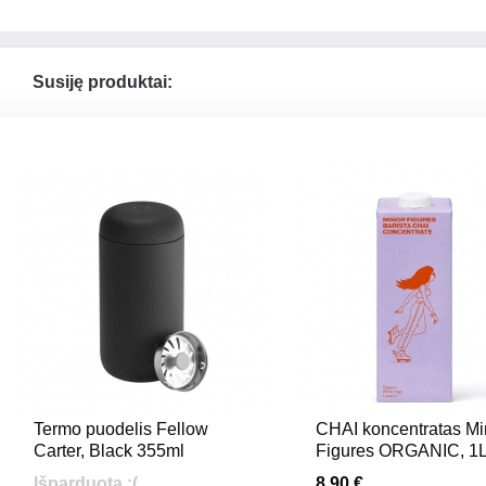
Susiję produktai:
Termo puodelis Fellow
CHAI koncentratas Mi
Carter, Black 355ml
Figures ORGANIC, 1
Išparduota :(
8.90 €