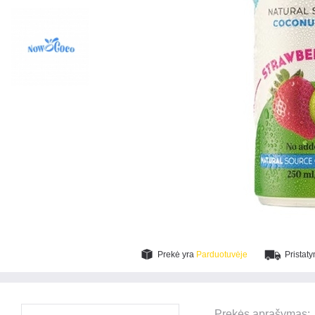
Prekė yra
Parduotuvėje
Pristat
Prekės aprašymas: