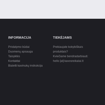
INFORMACIJA
TIEKĖJAMS
Pristatymo būdai
Prekiaujate kokybiškais
Duomenų apsauga
produktais?
Taisyklės
Kviečiame bendradarbiauti:
Kontaktai
hello [at] kavosreikalai.lt
Bialetti kavinukų instrukcija