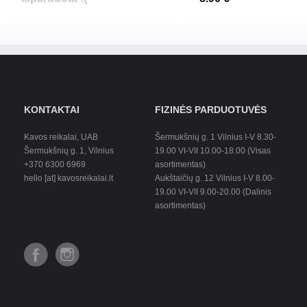
KONTAKTAI
FIZINĖS PARDUOTUVĖS
Kavos reikalai, UAB
Šermukšnių g. 1 Vilnius I-V 8.30-
Šermukšnių g. 1, Vilnius
19.00 VI-VII 10.00-18.00 (Visas
+370 6300 6969
asortimentas)
hello [at] kavosreikalai.lt
Aukštaičių g. 12 Vilnius I-V 8.00-
19.00 VI-VII 9.00-20.00 (Dalinis
asortimentas)