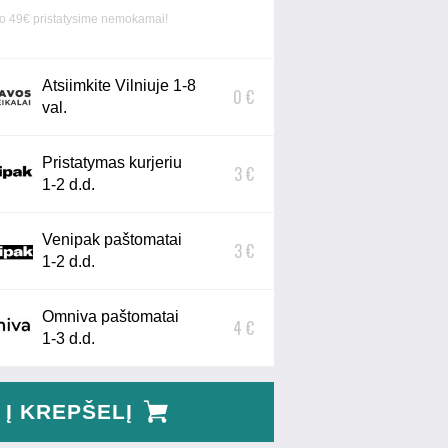
 49€ pristatysime nemokamai!
Atsiimkite Vilniuje 1-8
0 €
val.
Pristatymas kurjeriu
3 €
1-2 d.d.
Venipak paštomatai
3 €
1-2 d.d.
Omniva paštomatai
4 €
1-3 d.d.
Į KREPŠELĮ